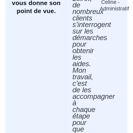
Celine -
vous donne son
de
Administratif
point de vue.
nombreux
clients
s’interrogent
sur les
démarches
pour
obtenir
les
aides.
Mon
travail,
c’est
de les
accompagner
à
chaque
étape
pour
que