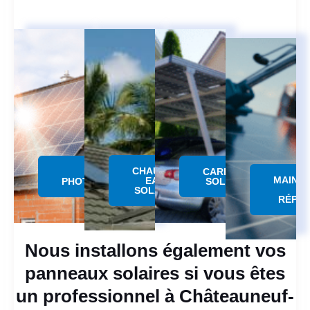
CHAUFFE
PANNEAU
CARPORT
MAINT
EAU
PHOTOVOLTAÏQUE
SOLAIRE
SOLAIRE
RÉPAR
Nous installons également vos
panneaux solaires si vous êtes
un professionnel à Châteauneuf-