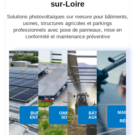
sur-Loire
Solutions photovoltaïques sur mesure pour bâtiments,
usines, structures agricoles et parkings
professionnels avec pose de panneaux, mise en
conformité et maintenance préventive
MAINTE
BUREAUX &
OMBRIERE
BÂTIMENTS
&
ENTREPÔTS
SOLAIRE
AGRICOLES
RÉPAR