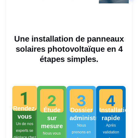
Une installation de panneaux
solaires photovoltaïque en 4
étapes simples.
Rendez-
Étude
Dossier
Installation
vous
sur
administratif
rapide
Un de nos
mesure
Nous
Après
experts se
prenons en
validation
Nous vous
déplace chez