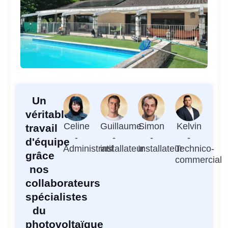
Un
véritable
Celine
Guillaume
Simon
Kelvin
travail
-
-
-
-
d'équipe
Administratif
installateur
Installateur
Technico-
grâce
commercial
nos
collaborateurs
spécialistes
du
photovoltaïque