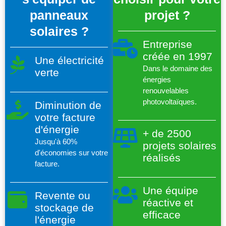
panneaux
projet ?
solaires ?
Entreprise
créée en 1997
Une électricité
Dans le domaine des
verte
énergies
renouvelables
photovoltaïques.
Diminution de
votre facture
d'énergie
+ de 2500
Jusqu'à 60%
projets solaires
d'économies sur votre
réalisés
facture.
Une équipe
Revente ou
réactive et
stockage de
efficace
l'énergie