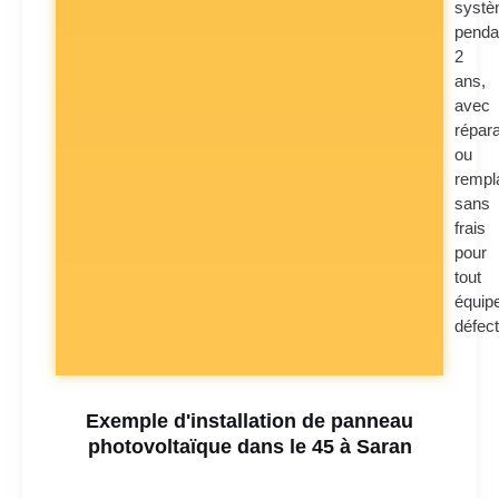
syst
penda
2
ans,
avec
répara
ou
rempl
sans
frais
pour
tout
équip
défec
Exemple d'installation de panneau
photovoltaïque dans le 45 à Saran