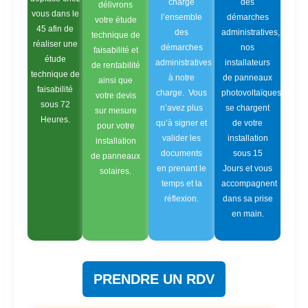
charge
des
délivrons
vous dans le
l’ensemble
démarches
votre étude
45 afin de
des
administratives,
technique de
réaliser une
démarches
nos
faisabilité et
étude
administratives
installateurs
de rentabilité
technique de
à notre
de panneaux
ainsi que
faisabilité
charge. Vous
photovoltaïques
votre devis
sous 72
n’avez plus
se chargent
sur mesure
Heures.
qu’à signer et
de votre
pour votre
valider les
installation
installation
documents
sous 15
de panneaux
en prenant le
Jours et vous
solaires.
temps et la
accompagnent
réflexion.
dans sa prise
en main.
PRENDRE UN RDV