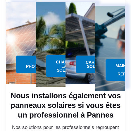
CHAUFFE
PANNEAU
CARPORT
MAINT
EAU
PHOTOVOLTAÏQUE
SOLAIRE
SOLAIRE
RÉPAR
Nous installons également vos
panneaux solaires si vous êtes
un professionnel à Pannes
Nos solutions pour les professionnels regroupent