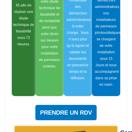
l’ensemble
démarches
votre étude
45 afin de
des
administratives,
technique de
réaliser une
démarches
nos
faisabilité et
étude
administratives
installateurs
de rentabilité
technique de
à notre
de panneaux
ainsi que
faisabilité
charge. Vous
photovoltaïques
votre devis
sous 72
n’avez plus
se chargent
sur mesure
Heures.
qu’à signer et
de votre
pour votre
valider les
installation
installation
documents
sous 15
de panneaux
en prenant le
Jours et vous
solaires.
temps et la
accompagnent
réflexion.
dans sa prise
en main.
PRENDRE UN RDV