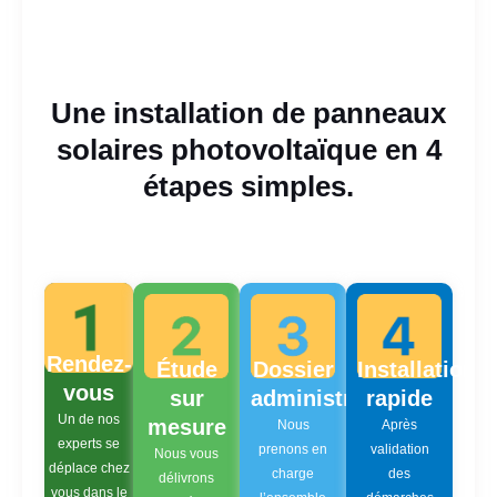
Une installation de panneaux
solaires photovoltaïque en 4
étapes simples.
Rendez-
Étude
Dossier
Installation
vous
sur
administratif
rapide
Un de nos
mesure
Nous
Après
experts se
prenons en
validation
Nous vous
déplace chez
charge
des
délivrons
vous dans le