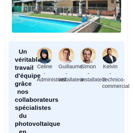
Un
véritable
Celine
Guillaume
Simon
Kelvin
travail
-
-
-
-
d'équipe
Administratif
installateur
Installateur
Technico-
grâce
commercial
nos
collaborateurs
spécialistes
du
photovoltaïque
en