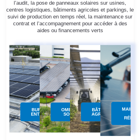
l’audit, la pose de panneaux solaires sur usines,
centres logistiques, bâtiments agricoles et parkings, le
suivi de production en temps réel, la maintenance sur
contrat et l’accompagnement pour accéder à des
aides ou financements verts
MAINTE
BUREAUX &
OMBRIERE
BÂTIMENTS
&
ENTREPÔTS
SOLAIRE
AGRICOLES
RÉPAR