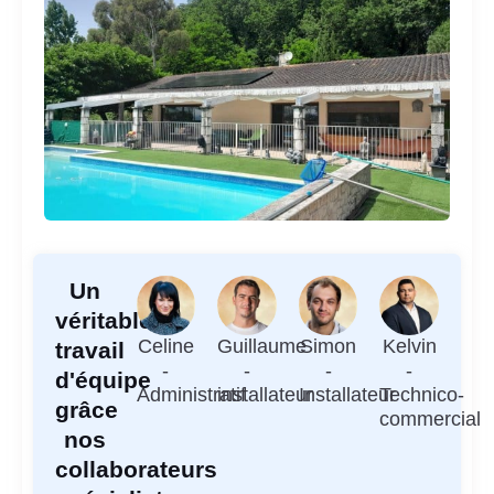
Un
véritable
Celine
Guillaume
Simon
Kelvin
travail
-
-
-
-
d'équipe
Administratif
installateur
Installateur
Technico-
grâce
commercial
nos
collaborateurs