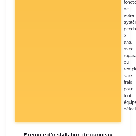
fonct
de
votre
syst
penda
2
ans,
avec
répara
ou
rempl
sans
frais
pour
tout
équip
défec
Exemple d'installation de panneau