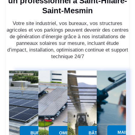
un professionnel à Saint-Hilaire-
Saint-Mesmin
Votre site industriel, vos bureaux, vos structures
agricoles et vos parkings peuvent devenir des centres
de génération d’énergie grâce à nos installations de
panneaux solaires sur mesure, incluant étude
d’impact, installation, optimisation continue et support
technique 24/7
MAINTE
BUREAUX &
OMBRIERE
BÂTIMENTS