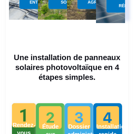
&
ENTREPÔTS
SOLAIRE
AGRICOLES
RÉPAR
Une installation de panneaux
solaires photovoltaïque en 4
étapes simples.
Rendez-
Étude
Dossier
Installation
vous