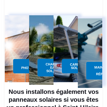
CHAUFFE
PANNEAU
CARPORT
MAINT
EAU
PHOTOVOLTAÏQUE
SOLAIRE
SOLAIRE
RÉPAR
Nous installons également vos
panneaux solaires si vous êtes