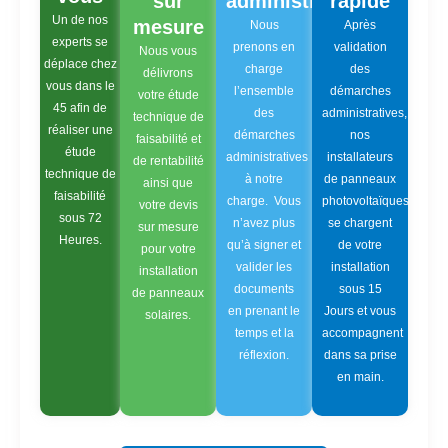
sur
administratif
rapide
Un de nos
mesure
Nous
Après
experts se
prenons en
validation
Nous vous
déplace chez
charge
des
délivrons
vous dans le
l’ensemble
démarches
votre étude
45 afin de
des
administratives,
technique de
réaliser une
démarches
nos
faisabilité et
étude
administratives
installateurs
de rentabilité
technique de
à notre
de panneaux
ainsi que
faisabilité
charge. Vous
photovoltaïques
votre devis
sous 72
n’avez plus
se chargent
sur mesure
Heures.
qu’à signer et
de votre
pour votre
valider les
installation
installation
documents
sous 15
de panneaux
en prenant le
Jours et vous
solaires.
temps et la
accompagnent
réflexion.
dans sa prise
en main.