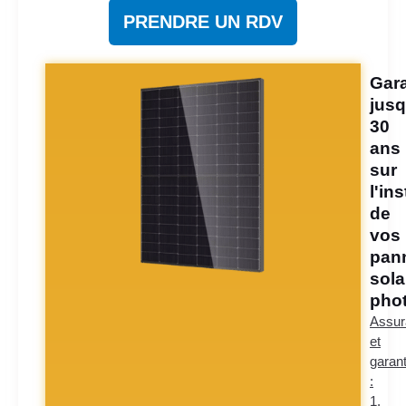
PRENDRE UN RDV
Gara
jusq
30
ans
sur
l'ins
de
vos
pan
sola
phot
Assur
et
garant
:
1.