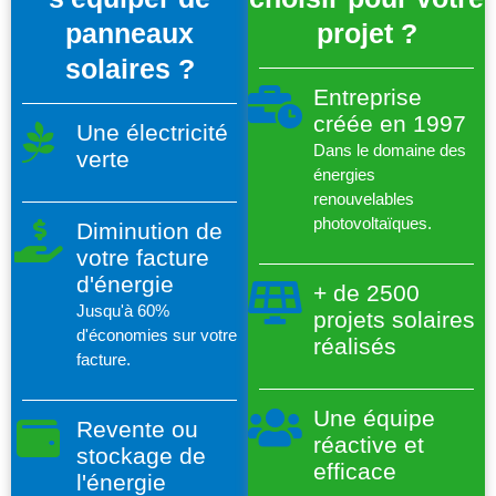
panneaux
projet ?
solaires ?
Entreprise
créée en 1997
Une électricité
Dans le domaine des
verte
énergies
renouvelables
photovoltaïques.
Diminution de
votre facture
d'énergie
+ de 2500
Jusqu'à 60%
projets solaires
d'économies sur votre
réalisés
facture.
Une équipe
Revente ou
réactive et
stockage de
efficace
l'énergie